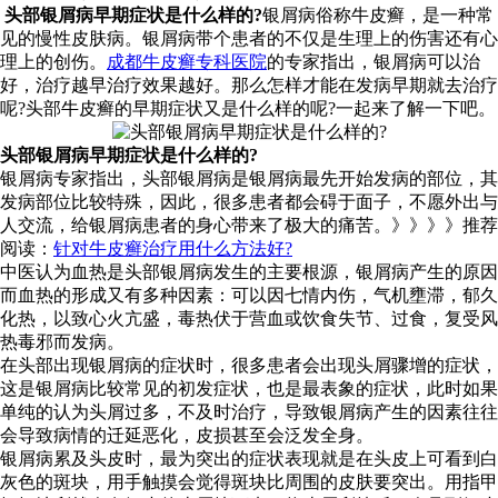
头部银屑病早期症状是什么样的?
银屑病俗称牛皮癣，是一种常
见的慢性皮肤病。银屑病带个患者的不仅是生理上的伤害还有心
理上的创伤。
成都牛皮癣专科医院
的专家指出，银屑病可以治
好，治疗越早治疗效果越好。那么怎样才能在发病早期就去治疗
呢?头部牛皮癣的早期症状又是什么样的呢?一起来了解一下吧。
头部银屑病早期症状是什么样的?
银屑病专家指出，头部银屑病是银屑病最先开始发病的部位，其
发病部位比较特殊，因此，很多患者都会碍于面子，不愿外出与
人交流，给银屑病患者的身心带来了极大的痛苦。》》》》推荐
阅读：
针对牛皮癣治疗用什么方法好?
中医认为血热是头部银屑病发生的主要根源，银屑病产生的原因
而血热的形成又有多种因素：可以因七情内伤，气机壅滞，郁久
化热，以致心火亢盛，毒热伏于营血或饮食失节、过食，复受风
热毒邪而发病。
在头部出现银屑病的症状时，很多患者会出现头屑骤增的症状，
这是银屑病比较常见的初发症状，也是最表象的症状，此时如果
单纯的认为头屑过多，不及时治疗，导致银屑病产生的因素往往
会导致病情的迁延恶化，皮损甚至会泛发全身。
银屑病累及头皮时，最为突出的症状表现就是在头皮上可看到白
灰色的斑块，用手触摸会觉得斑块比周围的皮肤要突出。用指甲