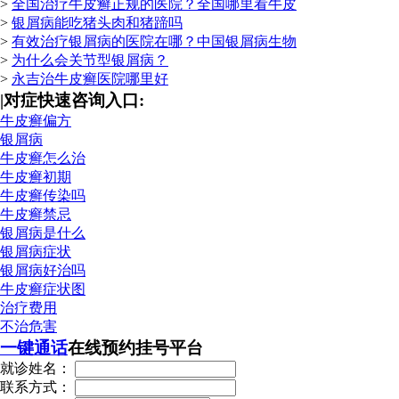
>
全国治疗牛皮癣正规的医院？全国哪里看牛皮
>
银屑病能吃猪头肉和猪蹄吗
>
有效治疗银屑病的医院在哪？中国银屑病生物
>
为什么会关节型银屑病？
>
永吉治牛皮癣医院哪里好
|
对症快速咨询入口:
牛皮癣偏方
银屑病
牛皮癣怎么治
牛皮癣初期
牛皮癣传染吗
牛皮癣禁忌
银屑病是什么
银屑病症状
银屑病好治吗
牛皮癣症状图
治疗费用
不治危害
一键通话
在线预约挂号平台
就诊姓名：
联系方式：