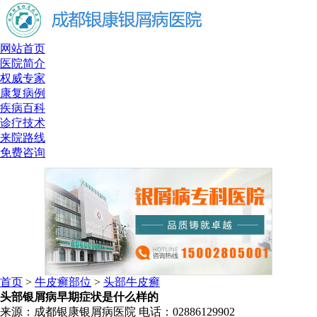
网站首页
医院简介
权威专家
康复病例
疾病百科
诊疗技术
来院路线
免费咨询
首页
>
牛皮癣部位
>
头部牛皮癣
头部银屑病早期症状是什么样的
来源：成都银康银屑病医院 电话：02886129902