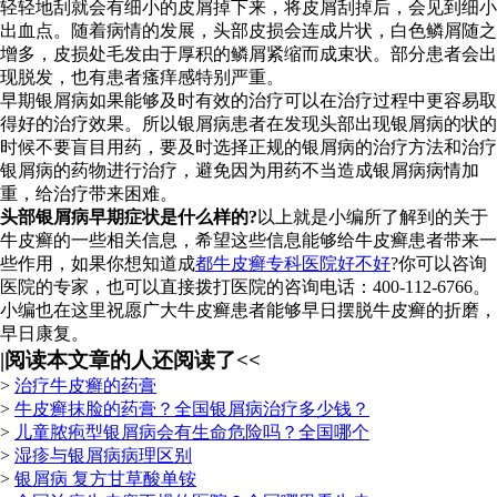
轻轻地刮就会有细小的皮屑掉下来，将皮屑刮掉后，会见到细小
出血点。随着病情的发展，头部皮损会连成片状，白色鳞屑随之
增多，皮损处毛发由于厚积的鳞屑紧缩而成束状。部分患者会出
现脱发，也有患者瘙痒感特别严重。
早期银屑病如果能够及时有效的治疗可以在治疗过程中更容易取
得好的治疗效果。所以银屑病患者在发现头部出现银屑病的状的
时候不要盲目用药，要及时选择正规的银屑病的治疗方法和治疗
银屑病的药物进行治疗，避免因为用药不当造成银屑病病情加
重，给治疗带来困难。
头部银屑病早期症状是什么样的?
以上就是小编所了解到的关于
牛皮癣的一些相关信息，希望这些信息能够给牛皮癣患者带来一
些作用，如果你想知道成
都牛皮癣专科医院好不好
?你可以咨询
医院的专家，也可以直接拨打医院的咨询电话：400-112-6766。
小编也在这里祝愿广大牛皮癣患者能够早日摆脱牛皮癣的折磨，
早日康复。
|
阅读本文章的人还阅读了<<
>
治疗牛皮癣的药膏
>
牛皮癣抹脸的药膏？全国银屑病治疗多少钱？
>
儿童脓疱型银屑病会有生命危险吗？全国哪个
>
湿疹与银屑病病理区别
>
银屑病 复方甘草酸单铵