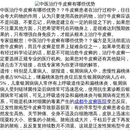
中医治疗牛皮癣有哪些优势？？牛皮癣患者在治疗过程中，往往
会夸大药物的作用，认为只要使用高效的药物，治疗牛皮癣应该
不是问题。不要忘记，药物是建立在一定的前提之下的，如果您
不注重其他方面，只把希望寄托在药物身上，是很难达到预期效
果的，只有增强自身免疫力，才能从根本上治疗牛皮癣。
专家提醒您：中医治疗牛皮癣有哪些优势？？偏方是无法彻底治
愈牛皮癣的，而且牛皮癣是世界上疑难杂症之一，如果单凭着没
有经过科学论证的话，那是不可能治愈牛皮癣的，治疗牛皮癣一
定要选择正规专业的医疗机构。如果您对牛皮癣还有其他疑问，
请点击下方链接，在线专家将为你更详细的解答。
遗传：特别是儿童病人。据报道，银屑病病人中，患慢性扁桃体
炎者占90%以上，继扁桃体急性炎症后发生银屑病的病人占49。
5%，儿童银屑病病人常伴有上呼吸道传染和扁桃体炎，银屑病
病人受到链球菌传染后病情常可迅速恶化，使用抗生素诊断后银
屑病常可减弱，可见上呼吸道传染和扁桃体炎与银屑病有定然关
系，可能是机体对细菌的毒素产生的
成都牛皮癣医院
变态反应。
泛发性脓疱型牛皮癣导致脏器损害：有的寻常型牛皮癣患者会忽
然发生高热、关节肿痛、全身不适及白细胞增高，皮肤上迅速出
现粟粒大小、密集的小脓疱。脓疱连成大片，干枯后于皮下再发
新的脓疱，反反复复持续数月不消退。这就是泛发性脓疱型牛皮