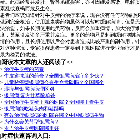
癣。此病经常并发肝、肾等系统损害，亦可因继发感染、电解质
紊乱或衰竭而危及生命。
患者们应该知道针对牛皮癣的治疗来说，现在没有任何药物能够
做到完全根治，使用激素类药物虽然可以暂时缓解病情，但是无
法治愈，如果长期使用此类药物，反而会加重病情，加大治疗难
度，甚至引发诸多严重并发症。更多的药物只是起到缓解抑制病
情的作用，且长期使用以后会对患者造成比较严重的副作用，针
对这种情况，专家提醒患者一定要到正规医院进行专业治疗才是
最为稳妥的做法。
|
阅读本文章的人还阅读了<<
>
治疗牛皮癣的药膏
>
牛皮癣抹脸的药膏？全国银屑病治疗多少钱？
>
儿童脓疱型银屑病会有生命危险吗？全国哪个
>
湿疹与银屑病病理区别
>
银屑病 复方甘草酸单铵
>
全国治疗牛皮癣正规的医院？全国哪里看牛皮
>
银屑病能吃猪头肉和猪蹄吗
>
有效治疗银屑病的医院在哪？中国银屑病生物
>
为什么会关节型银屑病？
>
永吉治牛皮癣医院哪里好
|
对症快速咨询入口: