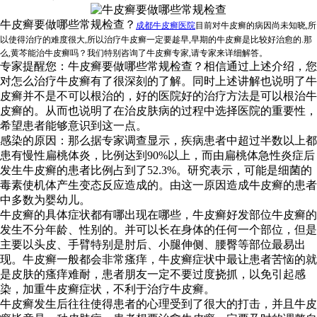
牛皮癣要做哪些常规检查？
成都牛皮癣医院
目前对牛皮癣的病因尚未知晓,所
以使得治疗的难度很大,所以治疗牛皮癣一定要趁早,早期的牛皮癣是比较好治愈的.那
么,黄芩能治牛皮癣吗？我们特别咨询了牛皮癣专家,请专家来详细解答。
专家提醒您：牛皮癣要做哪些常规检查？相信通过上述介绍，您
对怎么治疗牛皮癣有了很深刻的了解。同时上述讲解也说明了牛
皮癣并不是不可以根治的，好的医院好的治疗方法是可以根治牛
皮癣的。从而也说明了在治皮肤病的过程中选择医院的重要性，
希望患者能够意识到这一点。
感染的原因：那么据专家调查显示，疾病患者中超过半数以上都
患有慢性扁桃体炎，比例达到90%以上，而由扁桃体急性炎症后
发生牛皮癣的患者比例占到了52.3%。研究表示，可能是细菌的
毒素使机体产生变态反应造成的。由这一原因造成牛皮癣的患者
中多数为婴幼儿。
牛皮癣的具体症状都有哪出现在哪些，牛皮癣好发部位牛皮癣的
发生不分年龄、性别的。并可以长在身体的任何一个部位，但是
主要以头皮、手臂特别是肘后、小腿伸侧、腰臀等部位最易出
现。牛皮癣一般都会非常瘙痒，牛皮癣症状中最让患者苦恼的就
是皮肤的瘙痒难耐，患者朋友一定不要过度挠抓，以免引起感
染，加重牛皮癣症状，不利于治疗牛皮癣。
牛皮癣发生后往往使得患者的心理受到了很大的打击，并且牛皮