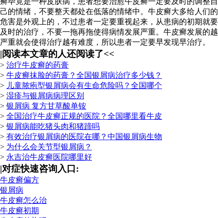
癣毕竟是一种皮肤病，患者想要治愈牛皮癣一定要及时的调整自
己的情绪，不要整天都处在低落的情绪中。牛皮癣大多给人们的
危害是外观上的，不过患者一定要重视起来，从患病的初期就要
及时的治疗，不要一拖再拖使得病情发展严重。牛皮癣发展的越
严重就会使得治疗越有难度，所以患者一定要早发现早治疗。
|
阅读本文章的人还阅读了<<
>
治疗牛皮癣的药膏
>
牛皮癣抹脸的药膏？全国银屑病治疗多少钱？
>
儿童脓疱型银屑病会有生命危险吗？全国哪个
>
湿疹与银屑病病理区别
>
银屑病 复方甘草酸单铵
>
全国治疗牛皮癣正规的医院？全国哪里看牛皮
>
银屑病能吃猪头肉和猪蹄吗
>
有效治疗银屑病的医院在哪？中国银屑病生物
>
为什么会关节型银屑病？
>
永吉治牛皮癣医院哪里好
|
对症快速咨询入口:
牛皮癣偏方
银屑病
牛皮癣怎么治
牛皮癣初期