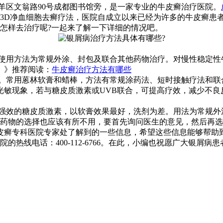
羊区文翁路90号成都图书馆旁，是一家专业的牛皮癣治疗医院。
3D净血细胞去癣疗法，医院自成立以来已经为许多的牛皮癣患
怎样去治疗呢?一起来了解一下详细的情况吧。
，使用方法为常规外涂、封包及联合其他药物治疗。对慢性稳定
》》推荐阅读：
牛皮癣治疗方法有哪些
物。常用蒽林软膏和蜡棒，方法有常规涂药法、短时接触疗法和联
及光敏现象，若与糖皮质激素或UVB联合，可提高疗效，减少不
或强效的糖皮质激素，以软膏效果最好，洗剂为差。用法为常规
药物的选择也应该有所不用，要首先询问医生的意见，然后再选
皮癣专科医院专家处了解到的一些信息，希望这些信息能够帮助
热线电话：400-112-6766。在此，小编也祝愿广大银屑病