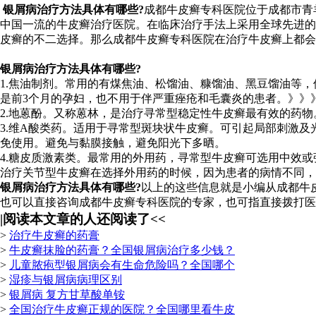
银屑病治疗方法具体有哪些?
成都牛皮癣专科医院位于成都市青
中国一流的牛皮癣治疗医院。在临床治疗手法上采用全球先进的
皮癣的不二选择。那么成都牛皮癣专科医院在治疗牛皮癣上都会
银屑病治疗方法具体有哪些?
1.焦油制剂。常用的有煤焦油、松馏油、糠馏油、黑豆馏油等
是前3个月的孕妇，也不用于伴严重痤疮和毛囊炎的患者。》》
2.地蒽酚。又称蒽林，是治疗寻常型稳定性牛皮癣最有效的药
3.维A酸类药。适用于寻常型斑块状牛皮癣。可引起局部刺激
免使用。避免与黏膜接触，避免阳光下多晒。
4.糖皮质激素类。最常用的外用药，寻常型牛皮癣可选用中效
治疗关节型牛皮癣在选择外用药的时候，因为患者的病情不同，
银屑病治疗方法具体有哪些?
以上的这些信息就是小编从成都牛
也可以直接咨询成都牛皮癣专科医院的专家，也可指直接拨打医院的
|
阅读本文章的人还阅读了<<
>
治疗牛皮癣的药膏
>
牛皮癣抹脸的药膏？全国银屑病治疗多少钱？
>
儿童脓疱型银屑病会有生命危险吗？全国哪个
>
湿疹与银屑病病理区别
>
银屑病 复方甘草酸单铵
>
全国治疗牛皮癣正规的医院？全国哪里看牛皮