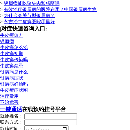
>
银屑病能吃猪头肉和猪蹄吗
>
有效治疗银屑病的医院在哪？中国银屑病生物
>
为什么会关节型银屑病？
>
永吉治牛皮癣医院哪里好
|
对症快速咨询入口:
牛皮癣偏方
银屑病
牛皮癣怎么治
牛皮癣初期
牛皮癣传染吗
牛皮癣禁忌
银屑病是什么
银屑病症状
银屑病好治吗
牛皮癣症状图
治疗费用
不治危害
一键通话
在线预约挂号平台
就诊姓名：
联系方式：
就诊时间：