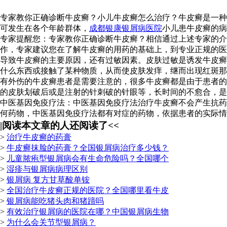
专家教你正确诊断牛皮癣？小儿牛皮癣怎么治疗？牛皮癣是一种
可发生在各个年龄群体，
成都银康银屑病医院
小儿患牛皮癣的病
专家提醒您：专家教你正确诊断牛皮癣？相信通过上述专家的
作，专家建议您在了解牛皮癣的用药的基础上，到专业正规的医
导致牛皮癣的主要原因，还有过敏因素。皮肤过敏是诱发牛皮癣
什么东西或接触了某种物质，从而使皮肤发痒，继而出现红斑那
有外伤的牛皮癣患者是需要注意的，很多牛皮癣都是由于患者的
的皮肤划破后或是注射的针刺破的针眼等，长时间的不愈合，是
中医基因免疫疗法：中医基因免疫疗法治疗牛皮癣不会产生抗药
何药物，中医基因免疫疗法都有对症的药物，依据患者的实际情
|
阅读本文章的人还阅读了<<
>
治疗牛皮癣的药膏
>
牛皮癣抹脸的药膏？全国银屑病治疗多少钱？
>
儿童脓疱型银屑病会有生命危险吗？全国哪个
>
湿疹与银屑病病理区别
>
银屑病 复方甘草酸单铵
>
全国治疗牛皮癣正规的医院？全国哪里看牛皮
>
银屑病能吃猪头肉和猪蹄吗
>
有效治疗银屑病的医院在哪？中国银屑病生物
>
为什么会关节型银屑病？