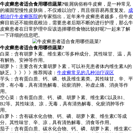
牛皮癣患者适合食用哪些蔬菜?
银屑病俗称牛皮癣，是一种常见
的顽固型慢性皮肤病，不仅难以治疗，而且很容易再度复发。
成
都治疗牛皮癣医院
的专家指出，近年来牛皮癣患者越多，但牛皮
癣目前还不能彻底根治，需要患者后期不断的进行护理，那么牛
皮癣患者在日常护理中应该选择哪些食物比较好呢?一起来了解
一下详细的信息吧。
牛皮癣患者适合食用哪些蔬菜?
白菜：含有胡萝卜素、维生素C等多种成分。其性味甘、温，具
有解热、安神等作用。
胡萝卜：主要含有大量胡萝卜素，可以补充患者体内维生素A的
缺乏。》》》》推荐阅读：
牛皮癣常见的几种治疗误区
芋头：含有蛋白质、钙、磷、铁及维生素类。其性味甘、辛、平
滑，有小毒，具有清热解毒、祛瘀消肿、补虚止痛、消炎等作
用。
空心菜：含有蛋白质、钙、磷、胡萝卜素、维生素C以及B1、
B2等。其性味淡、凉，无毒，具有清热解毒、化瘀消肿等作
用。
白萝卜：含有碳水化合物、钙、磷、胡萝卜素、维生素C等成
分。其性味甘、辛、凉，具有清热解毒、消食等作用。
茄子：含有蛋白质、碳水化合物、钙、磷、胡萝卜素、维生素C