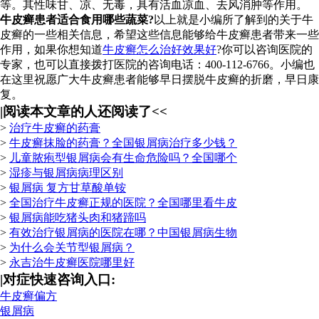
等。其性味甘、凉、无毒，具有活血凉血、去风消肿等作用。
牛皮癣患者适合食用哪些蔬菜?
以上就是小编所了解到的关于牛
皮癣的一些相关信息，希望这些信息能够给牛皮癣患者带来一些
作用，如果你想知道
牛皮癣怎么治好效果好
?你可以咨询医院的
专家，也可以直接拨打医院的咨询电话：400-112-6766。小编也
在这里祝愿广大牛皮癣患者能够早日摆脱牛皮癣的折磨，早日康
复。
|
阅读本文章的人还阅读了<<
>
治疗牛皮癣的药膏
>
牛皮癣抹脸的药膏？全国银屑病治疗多少钱？
>
儿童脓疱型银屑病会有生命危险吗？全国哪个
>
湿疹与银屑病病理区别
>
银屑病 复方甘草酸单铵
>
全国治疗牛皮癣正规的医院？全国哪里看牛皮
>
银屑病能吃猪头肉和猪蹄吗
>
有效治疗银屑病的医院在哪？中国银屑病生物
>
为什么会关节型银屑病？
>
永吉治牛皮癣医院哪里好
|
对症快速咨询入口:
牛皮癣偏方
银屑病