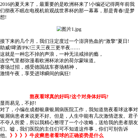
2016的夏天来了，最重要的是欧洲杯来了!小编还记得两年前我
们彻夜不眠在电视机前观战世界杯的那一幕幕，那是青春!是梦
想!
接下来的几个月，我们注定度过一个澎湃热血的“激擎”夏日!
助威!啤酒!PK!三天三夜三更半夜……
这就是一种忘不掉的声浪，一种无法戒掉的瘾，
连空气里都弥漫着欧洲杯浓浓的荷尔蒙味道。
赛场过招，感受德国战车赛场精神，
激情午夜，享受进球瞬间的疯狂!
熬夜看球真的好吗?这个对身体好吗?
显而易见，不好!
对了，小编在成都银康银屑病医院工作，我知道熬夜看球这事对
银屑病患者来说更不好。但是，人生中能有几次激情迸发。君子
不夺人所爱，所以我精心整理了一个小攻略，送给我的患者朋友
们。嘘，我们医院的主任们可不知道这件事，你们可别告诉
他。
》》》》牛皮癣患者看球的正确姿势是什么