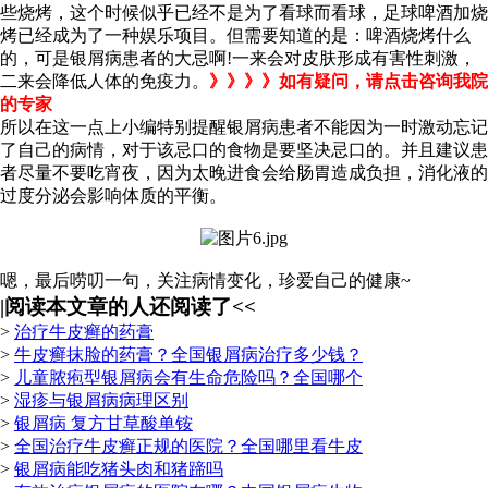
些烧烤，这个时候似乎已经不是为了看球而看球，足球啤酒加烧
烤已经成为了一种娱乐项目。但需要知道的是：啤酒烧烤什么
的，可是银屑病患者的大忌啊!一来会对皮肤形成有害性刺激，
二来会降低人体的免疫力。
》》》》如有疑问，请点击咨询我院
的专家
所以在这一点上小编特别提醒银屑病患者不能因为一时激动忘记
了自己的病情，对于该忌口的食物是要坚决忌口的。并且建议患
者尽量不要吃宵夜，因为太晚进食会给肠胃造成负担，消化液的
过度分泌会影响体质的平衡。
嗯，最后唠叨一句，关注病情变化，珍爱自己的健康~
|
阅读本文章的人还阅读了<<
>
治疗牛皮癣的药膏
>
牛皮癣抹脸的药膏？全国银屑病治疗多少钱？
>
儿童脓疱型银屑病会有生命危险吗？全国哪个
>
湿疹与银屑病病理区别
>
银屑病 复方甘草酸单铵
>
全国治疗牛皮癣正规的医院？全国哪里看牛皮
>
银屑病能吃猪头肉和猪蹄吗